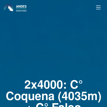
2x4000: C°
Coquena (4035m)
+ C° Falso